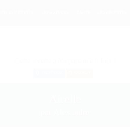
PRIT CHARRETTE
LES ASTUCES
CARTE
LES RECETTES
Cette recette a été partagée
0
fois !
0
0
FACEBOOK
GOOGLE
Airelle
par Alexandre