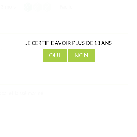
3 mois
Facile
JE CERTIFIE AVOIR PLUS DE 18 ANS
e
OUI
NON
ocal et laissé mariné