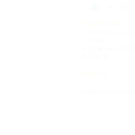
20
INGREDIENTS
2l de rhum
300gr de sucre de cann
1kg d'airelle
RECETTE
mettre le tout dans le b