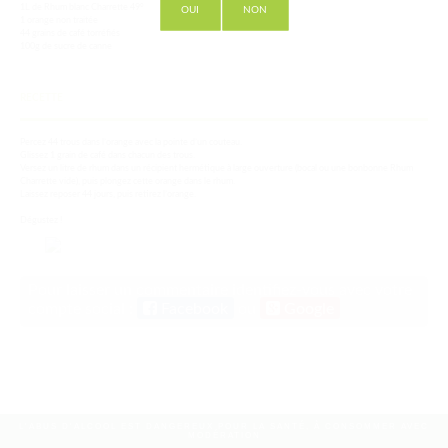
1L de Rhum blanc Charrette 49°
OUI
NON
1 orange non traitée
44 grains de café torréfiés
100g de sucre de canne
RECETTE
Percez 44 trous dans l’orange avec la pointe d’un couteau.
Glissez 1 grain de café dans chacun des trous.
Versez un litre de rhum dans un récipient hermétique à large ouverture (bocal ou une bonbonne Rhum
Charrette vide), puis plongez cette orange dans le rhum.
Laissez reposer 44 jours, puis retirez l’orange.
Dégustez !
Pour laisser un commentaire identifiez-vous avec votre
compte social :
Facebook
ou
Google
L'ABUS D'ALCOOL EST DANGEREUX POUR LA SANTÉ, À CONSOMMER AVEC
MODÉRATION