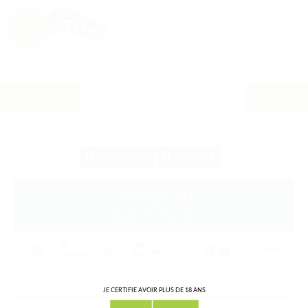
Les recettes
Cette recette a été partagée
0
fois !
0
0
FACEBOOK
GOOGLE
ArrangÉ 44
Recette By Charrette
20
Prép.: 10 min -
Moyen
personnes
Repos : 44 jours
INGREDIENTS
JE CERTIFIE AVOIR PLUS DE 18 ANS