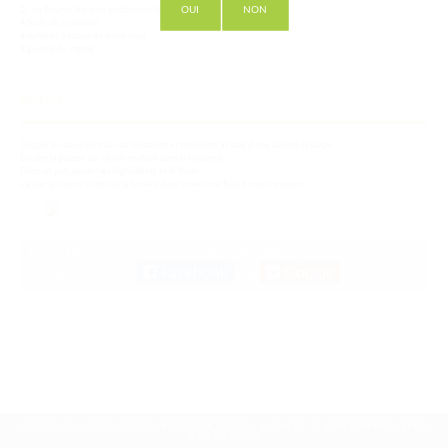
OUI
NON
2L de Rhum Charrette traditionnel 49°
4 fruits de la passion
4 cuillères à soupe de sucre roux
1 gousse de vanille
RECETTE
Couper en deux les fruits de la passion et récupérer à l’aide d’une cuillère la pulpe.
Fendre la gousse de vanille en deux dans la longueur
Dans un pot, ajouter les ingrédients et le rhum.
Laisser au repos à l’abri de la lumière dans un endroit frais 3 mois minimum.
Pour laisser un commentaire identifiez-vous avec votre
compte social :
Facebook
ou
Google
L'ABUS D'ALCOOL EST DANGEREUX POUR LA SANTÉ, À CONSOMMER AVEC
MODÉRATION