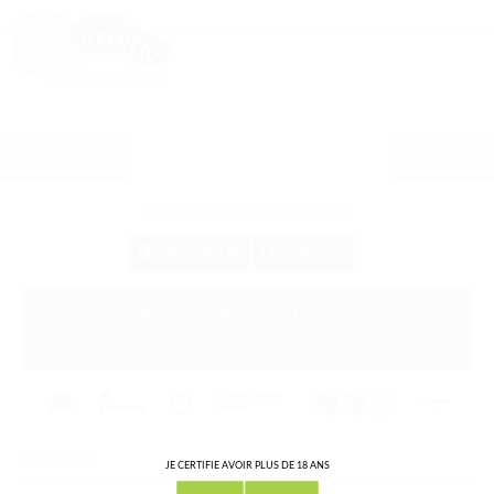
Les recettes
Cette recette a été partagée
0
fois !
0
0
FACEBOOK
GOOGLE
Arrangé Passion Vanille
Recette By Charrette
40
10 min - Repos
Moyen
personnes
3 mois
INGREDIENTS
JE CERTIFIE AVOIR PLUS DE 18 ANS