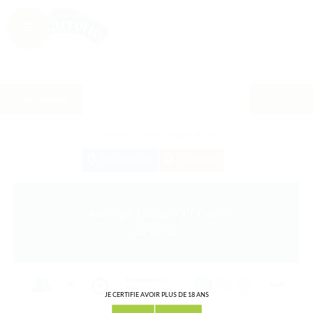
Les recettes
Cette recette a été partagée
0
fois !
0
0
FACEBOOK
GOOGLE
Arrangé Banane Et Coco
par Stessie
10 minutes et 2
20
Facile
mois
JE CERTIFIE AVOIR PLUS DE 18 ANS