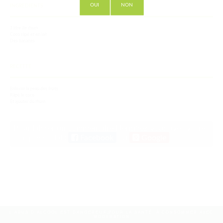
OUI
NON
INGREDIENTS
1 litre de rhum
Coco râpé et en lait
Des bananes
RECETTE
Enlever la peau des fruits
Râpé le coco
Et ajouter du rhum
Pour laisser un commentaire identifiez-vous avec votre
compte social :
Facebook
ou
Google
L'ABUS D'ALCOOL EST DANGEREUX POUR LA SANTÉ, À CONSOMMER AVEC
MODÉRATION