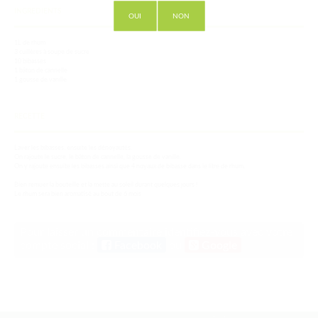
INGREDIENTS
OUI
NON
1L de rhum
3 cuillères à soupe de sucre
10 bibasses
1 bâton de cannelle
1 gousse de vanille
RECETTE
Laver les bibasses, ensuite les dénoyautés.
On rajoute le sucre, le bâton de cannelle, la gousse de vanille.
On y rajoute ensuite les bibasses ainsi que 4 noyaux de bibasse dans le litre de rhum.
Bien remuer la bouteille et la mette au soleil durant quelques jours !
Le rhum sera bien aromatisé au bout de 6 mois
Pour laisser un commentaire identifiez-vous avec votre
compte social :
Facebook
ou
Google