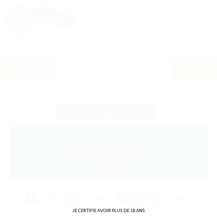
Les recettes
Cette recette a été partagée
0
fois !
0
0
FACEBOOK
GOOGLE
Arrangé Bibasse
par Maëva
20
6 mois
Facile
JE CERTIFIE AVOIR PLUS DE 18 ANS