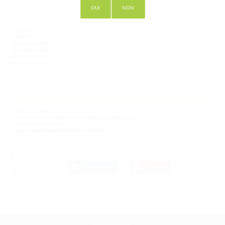
OUI
NON
INGREDIENTS
75cl de rhum
1 noix de coco
3 gousses de vanille
30g de sucre vanillé
50ml de sirop de canne
20ml de lait de coco
RECETTE
Couper de fine lamelle de noix de coco
Fendre les housse de vanille sans les couper (pour diffuser le goût)
Tous mettre dans la bouteille
Et secouer pour homogénéiser le rhum aux fruits
Pour laisser un commentaire identifiez-vous avec votre
compte social :
Facebook
ou
Google
L'ABUS D'ALCOOL EST DANGEREUX POUR LA SANTÉ, À CONSOMMER AVEC
MODÉRATION