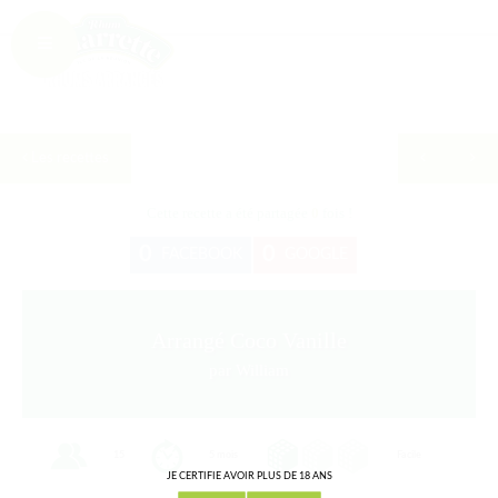
Les recettes
Cette recette a été partagée
0
fois !
0
0
FACEBOOK
GOOGLE
Arrangé Coco Vanille
par William
15
5 mois
Facile
JE CERTIFIE AVOIR PLUS DE 18 ANS