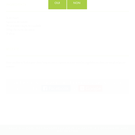
OUI
NON
INGREDIENTS
2l de rhum
1gousse de vanille
2fruit a pain coupé en rondelle
300gr de sucre de canne
2l d'eau
RECETTE
Faire confire le fruit a pain dans l'eau et sucre mettre ensuite tout les ingrédients dans un bocal et laisser
mariner
Pour laisser un commentaire identifiez-vous avec votre
compte social :
Facebook
ou
Google
L'ABUS D'ALCOOL EST DANGEREUX POUR LA SANTÉ, À CONSOMMER AVEC
MODÉRATION