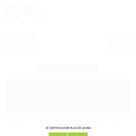
Les recettes
Cette recette a été partagée
0
fois !
0
0
FACEBOOK
GOOGLE
Arrangé Confiture Fruit A Pain
par Alexandre
20
3 mois
Facile
JE CERTIFIE AVOIR PLUS DE 18 ANS