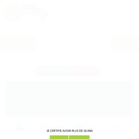
Les recettes
Cette recette a été partagée
0
fois !
0
0
FACEBOOK
GOOGLE
Arrangé Figue
par Alexandre
5
3 mois
Facile
JE CERTIFIE AVOIR PLUS DE 18 ANS