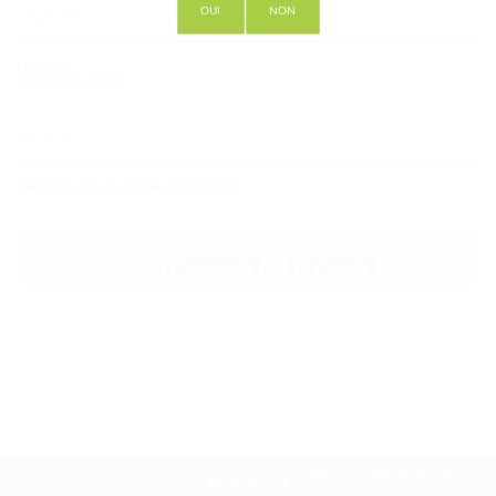
OUI
NON
INGREDIENTS
1l de rhum
300g de figues séchées
RECETTE
Mettre le tout dans une bouteille et laisser mariner
Pour laisser un commentaire identifiez-vous avec votre
compte social :
Facebook
ou
Google
L'ABUS D'ALCOOL EST DANGEREUX POUR LA SANTÉ, À CONSOMMER AVEC
MODÉRATION