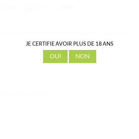
3 mois
Facile
JE CERTIFIE AVOIR PLUS DE 18 ANS
OUI
NON
e
ocal et laisser mariner