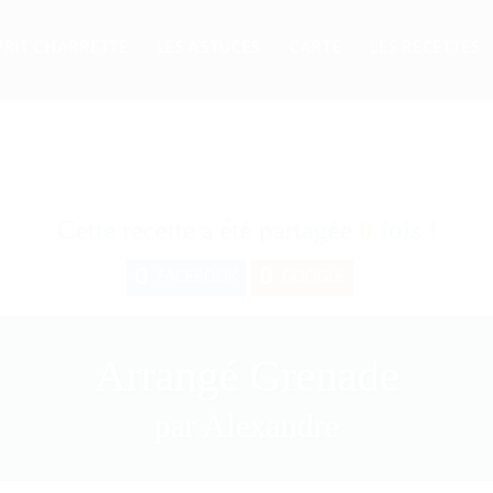
PRIT CHARRETTE
LES ASTUCES
CARTE
LES RECETTES
Cette recette a été partagée
0
fois !
0
0
FACEBOOK
GOOGLE
Arrangé Grenade
par Alexandre