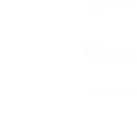
20
INGREDIENTS
2l de rhum
Les grains de 4 grenade
300gr de sucre de cann
RECETTE
Mettre le tout dans un b