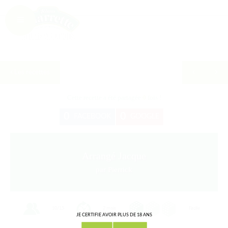
Les recettes
Cette recette a été partagée
0
fois !
0
0
FACEBOOK
GOOGLE
Arrangé Jacque
par Pierrick
10/15
2 mois
Facile
JE CERTIFIE AVOIR PLUS DE 18 ANS