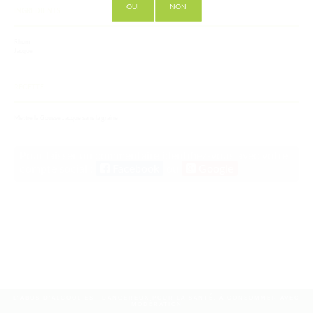
OUI
NON
INGREDIENTS
Rhum
Jacque
RECETTE
Mettre la Gousse Jacque sans la graine
Pour laisser un commentaire identifiez-vous avec votre
compte social :
Facebook
ou
Google
L'ABUS D'ALCOOL EST DANGEREUX POUR LA SANTÉ, À CONSOMMER AVEC
MODÉRATION