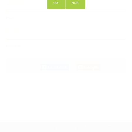
OUI
NON
INGREDIENTS
Letchi
RECETTE
Enlever la po
Pour laisser un commentaire identifiez-vous avec votre
compte social :
Facebook
ou
Google
L'ABUS D'ALCOOL EST DANGEREUX POUR LA SANTÉ, À CONSOMMER AVEC
MODÉRATION