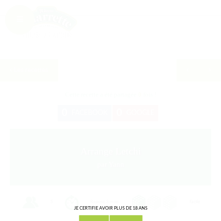
Les recettes
Cette recette a été partagée
0
fois !
0
0
FACEBOOK
GOOGLE
Arrange Letchi
par Yann
5
Repose 3 mois
Facile
JE CERTIFIE AVOIR PLUS DE 18 ANS