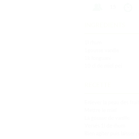
15
INGREDIENTS
1l rhum
1gousse vanille
1k longuani
10 cl de miel pei
RECETTE
Enlever la peau des frui
Mettre le miel
La gousse de vanille
Versés 1l de rhum
Bien agiter puis laisser