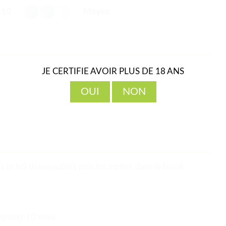
10
Moyen
JE CERTIFIE AVOIR PLUS DE 18 ANS
OUI
NON
ts et leS dénoyautées puis les mettre dans le bocal
 reposer 10 mois