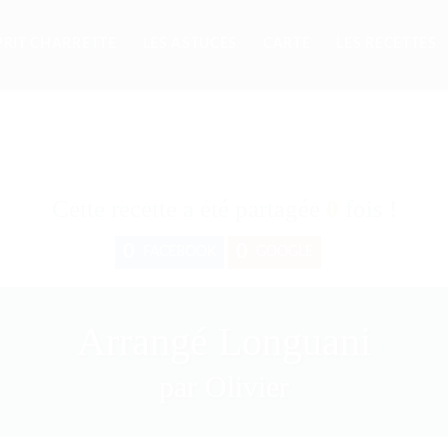
PRIT CHARRETTE
LES ASTUCES
CARTE
LES RECETTES
Cette recette a été partagée
0
fois !
0
0
FACEBOOK
GOOGLE
Arrangé Longuani
par Olivier