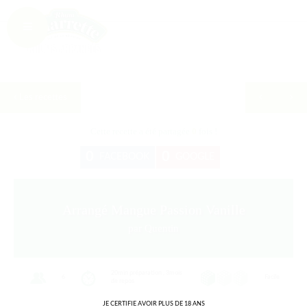
Les recettes
Cette recette a été partagée
0
fois !
0
0
FACEBOOK
GOOGLE
Arrangé Mangue Passion Vanille
par Quentin
20min préparation , 3mois
6
Facile
de repos
JE CERTIFIE AVOIR PLUS DE 18 ANS