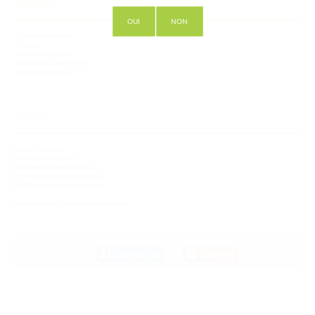
INGREDIENTS
OUI
NON
1L de rhum Charrette
1 mangue
3 fruits de la passion
15cl de sirop sucre de canne
2 gousses de vanille
RECETTE
Couper la mangue
Les fruits de la passion
Placer les fruits dans le bocal
En versant 1L de rhum Charrette
Et 15cl de sirop de sucre de canne
Laissez reposer 3 mois avant dégustation
Pour laisser un commentaire identifiez-vous avec votre
compte social :
Facebook
ou
Google