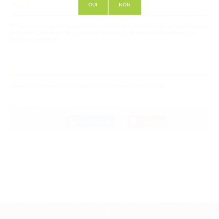
OUI
NON
INGREDIENTS
10 litres de rhum, 2 oignons, 3 gousses d ail, 3 branches de thym, 3 petites tomates, 1 pincée de curcuma,
cumin, safran, 2 piments au choix (selon les goûts de chacun), du gingembre, poivre,sel et saucisses
fumées pour les amateurs.
RECETTE
Préparez les ingrédients et les incorporer dans le rhum. Bonne dégustation inédite.
Pour laisser un commentaire identifiez-vous avec votre
compte social :
Facebook
ou
Google
L'ABUS D'ALCOOL EST DANGEREUX POUR LA SANTÉ, À CONSOMMER AVEC
MODÉRATION