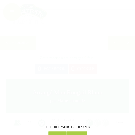
Les recettes
Cette recette a été partagée
0
fois !
0
0
FACEBOOK
GOOGLE
Arrangé Mon Rougail Rhum
par Marie chantale
30 min et 3 mois de
10
Facile
repos
JE CERTIFIE AVOIR PLUS DE 18 ANS