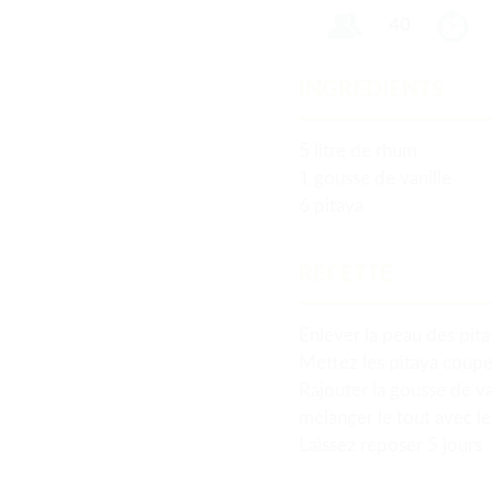
40
INGREDIENTS
5 litre de rhum
1 gousse de vanille
6 pitaya
RECETTE
Enlever la peau des pita
Mettez les pitaya coup
Rajouter la gousse de va
mélanger le tout avec l
Laissez reposer 5 jours