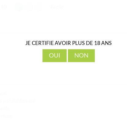
10
Facile
JE CERTIFIE AVOIR PLUS DE 18 ANS
OUI
NON
yas
er préalablement
nille
e rhum