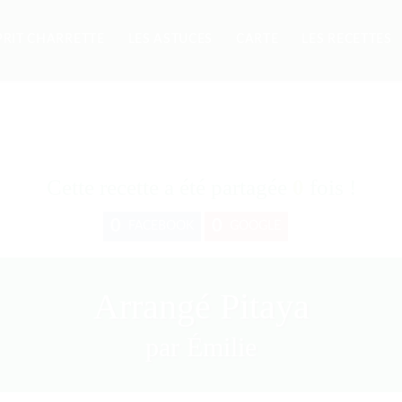
PRIT CHARRETTE
LES ASTUCES
CARTE
LES RECETTES
Cette recette a été partagée
0
fois !
0
0
FACEBOOK
GOOGLE
Arrangé Pitaya
par Émilie