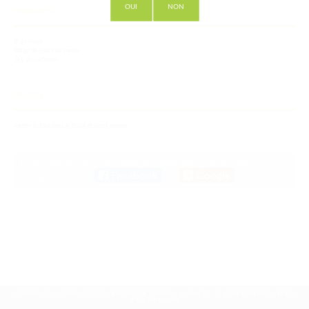
OUI
NON
INGREDIENTS
2l de rhum
300gr de sucre de canne
1kg de cachiman
RECETTE
mettre le tout dans le bocal et laissé mariné
Pour laisser un commentaire identifiez-vous avec votre
compte social :
Facebook
ou
Google
L'ABUS D'ALCOOL EST DANGEREUX POUR LA SANTÉ, À CONSOMMER AVEC
MODÉRATION