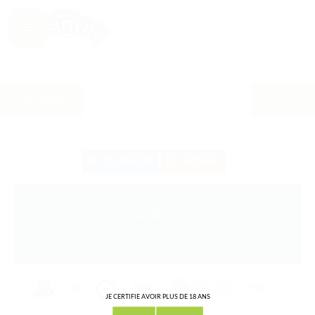
Les recettes
Cette recette a été partagée
0
fois !
0
0
FACEBOOK
GOOGLE
Cachiman
par Alexandre
20
3 mois
Facile
JE CERTIFIE AVOIR PLUS DE 18 ANS