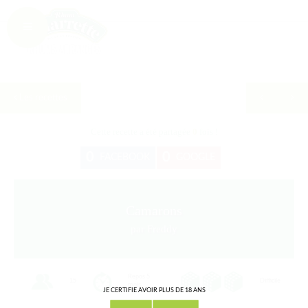
Les recettes
Cette recette a été partagée
0
fois !
0
0
FACEBOOK
GOOGLE
Camarons
par Freddy
Repos 5
15
Difficile
mois
JE CERTIFIE AVOIR PLUS DE 18 ANS