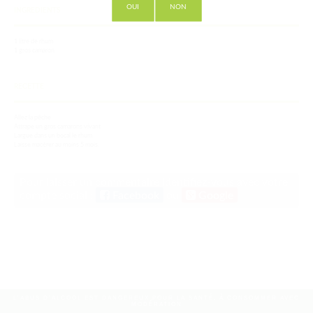
OUI
NON
INGREDIENTS
1 litre de rhum
1 gros camaron
RECETTE
Allez la pêche
Attrape un gros camarons vivant
Largue dans un bocal le rhum
Laisse macérer au moins 5 mois.
Pour laisser un commentaire identifiez-vous avec votre
compte social :
Facebook
ou
Google
L'ABUS D'ALCOOL EST DANGEREUX POUR LA SANTÉ, À CONSOMMER AVEC
MODÉRATION