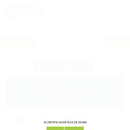
Les recettes
Cette recette a été partagée
0
fois !
0
0
FACEBOOK
GOOGLE
Citron, Pomme, Vanille
par Thomas
1
5m
Facile
JE CERTIFIE AVOIR PLUS DE 18 ANS