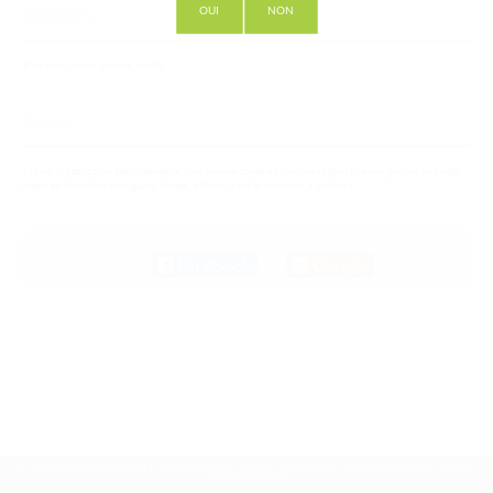
OUI
NON
INGREDIENTS
1l de rhum, citron, pomme, vanille
RECETTE
Tu mets la pots citron dans la bouteille, une pomme coupé en quartier et pour finir une gousse de vanille
coupé en deux dans la longueur. Simple, efficace, c'est le rhum que je préfère !
Pour laisser un commentaire identifiez-vous avec votre
compte social :
Facebook
ou
Google
L'ABUS D'ALCOOL EST DANGEREUX POUR LA SANTÉ, À CONSOMMER AVEC
MODÉRATION