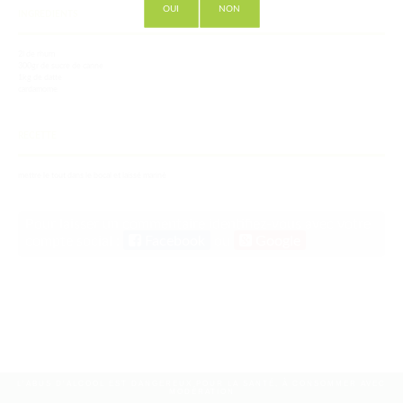
OUI
NON
INGREDIENTS
2l de rhum
300gr de sucre de canne
1kg de datte
cardamome
RECETTE
mettre le tout dans le bocal et laissé mariné
Pour laisser un commentaire identifiez-vous avec votre
compte social :
Facebook
ou
Google
L'ABUS D'ALCOOL EST DANGEREUX POUR LA SANTÉ, À CONSOMMER AVEC
MODÉRATION