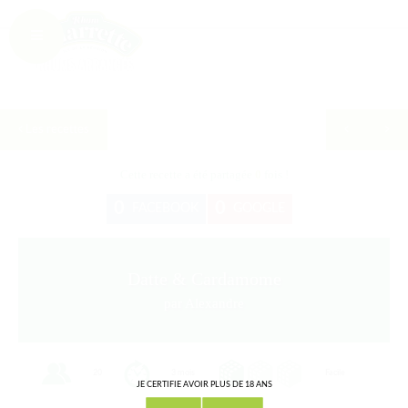
Les recettes
Cette recette a été partagée
0
fois !
0
0
FACEBOOK
GOOGLE
Datte & Cardamome
par Alexandre
20
3 mois
Facile
JE CERTIFIE AVOIR PLUS DE 18 ANS