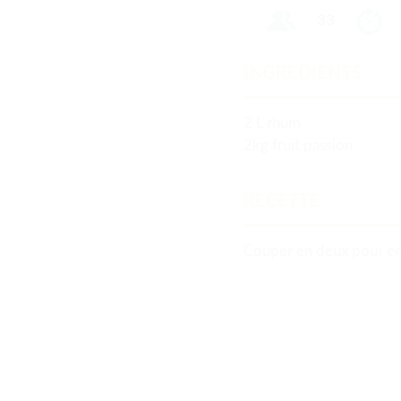
33
INGREDIENTS
2 L rhum
2kg fruit passion
RECETTE
Couper en deux pour enl