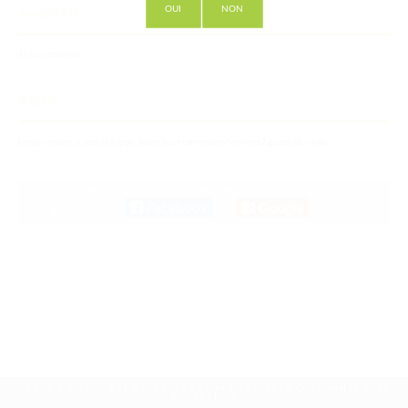
OUI
NON
INGREDIENTS
1 l rhum charrette
RECETTE
Longani enlève la peau et le grain ajoute Sucre canne selon l'envie et 2 gouste de vanille
Pour laisser un commentaire identifiez-vous avec votre
compte social :
Facebook
ou
Google
L'ABUS D'ALCOOL EST DANGEREUX POUR LA SANTÉ, À CONSOMMER AVEC
MODÉRATION