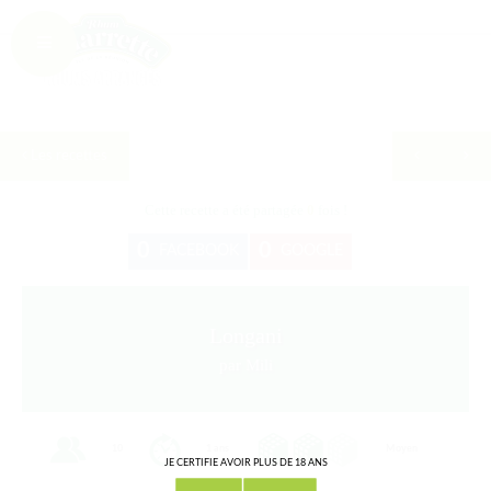
Les recettes
Cette recette a été partagée
0
fois !
0
0
FACEBOOK
GOOGLE
Longani
par Mili
10
1 ans
Moyen
JE CERTIFIE AVOIR PLUS DE 18 ANS