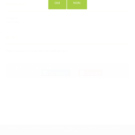
OUI
NON
INGREDIENTS
2 mangue
1 litre rhum
RECETTE
Enlever la peau puis mettre dans la bouteille de rhum
Pour laisser un commentaire identifiez-vous avec votre
compte social :
Facebook
ou
Google
L'ABUS D'ALCOOL EST DANGEREUX POUR LA SANTÉ, À CONSOMMER AVEC
MODÉRATION