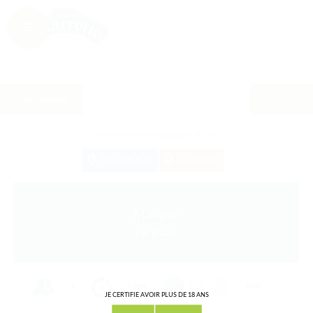
Les recettes
Cette recette a été partagée
0
fois !
0
0
FACEBOOK
GOOGLE
Mangue
par Ridge
4
1 mois
Facile
JE CERTIFIE AVOIR PLUS DE 18 ANS