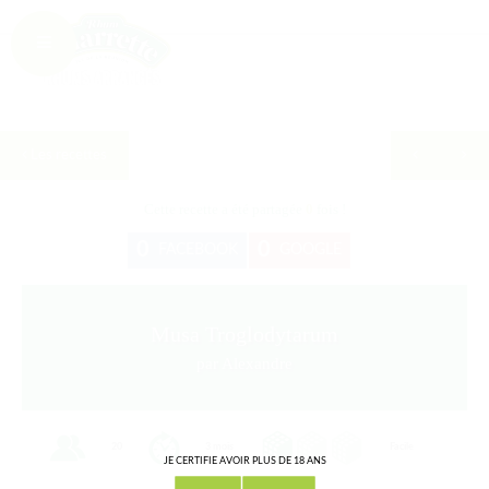
Les recettes
Cette recette a été partagée
0
fois !
0
0
FACEBOOK
GOOGLE
Musa Troglodytarum
par Alexandre
20
3 mois
Facile
JE CERTIFIE AVOIR PLUS DE 18 ANS