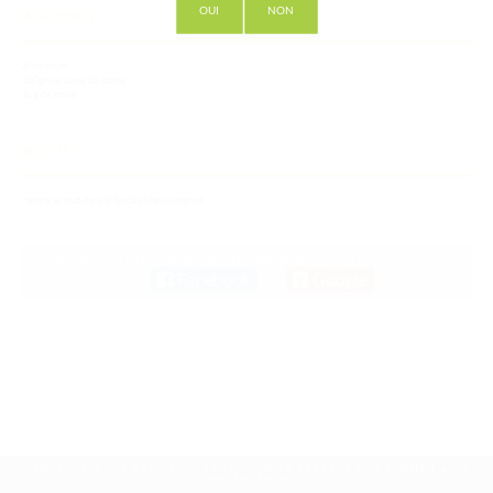
OUI
NON
INGREDIENTS
2l de rhum
300gr de sucre de canne
1kg de musa
RECETTE
mettre le tout dans le bocal et laissé mariné
Pour laisser un commentaire identifiez-vous avec votre
compte social :
Facebook
ou
Google
L'ABUS D'ALCOOL EST DANGEREUX POUR LA SANTÉ, À CONSOMMER AVEC
MODÉRATION