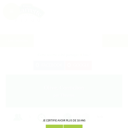
Les recettes
Cette recette a été partagée
0
fois !
0
0
FACEBOOK
GOOGLE
Olive, Cornichon
par Thomas
1
5m
Facile
JE CERTIFIE AVOIR PLUS DE 18 ANS