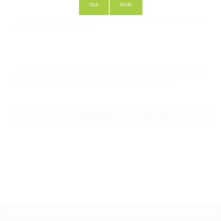
OUI
NON
INGREDIENTS
1l de rhum, 10 olives vertes, 10 cornichons
RECETTE
Couper les olives et dénoyauter si pas déjà fait, ajouter les cornichons dans la bouteille et mettre le rhum.
Attention cette recette a un goût très particulier. 49° et 8€, c'est le rhum que j'préfère
Pour laisser un commentaire identifiez-vous avec votre
compte social :
Facebook
ou
Google
L'ABUS D'ALCOOL EST DANGEREUX POUR LA SANTÉ, À CONSOMMER AVEC
MODÉRATION