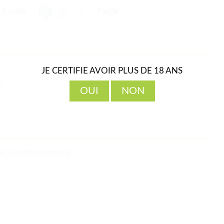
3 mois
Facile
JE CERTIFIE AVOIR PLUS DE 18 ANS
e
OUI
NON
ocal et laissé mariné