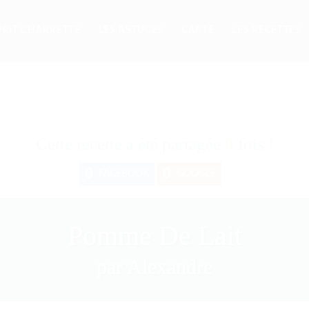
PRIT CHARRETTE
LES ASTUCES
CARTE
LES RECETTES
Cette recette a été partagée
0
fois !
0
0
FACEBOOK
GOOGLE
Pomme De Lait
par Alexandre