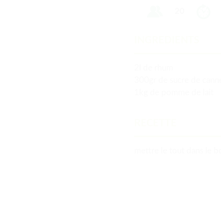
20
INGREDIENTS
2l de rhum
300gr de sucre de cann
1kg de pomme de lait
RECETTE
mettre le tout dans le b