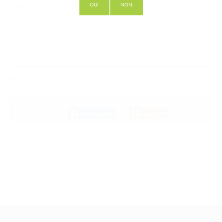
OUI
NON
INGREDIENTS
1 litre
RECETTE
Oui
Pour laisser un commentaire identifiez-vous avec votre
compte social :
Facebook
ou
Google
L'ABUS D'ALCOOL EST DANGEREUX POUR LA SANTÉ, À CONSOMMER AVEC
MODÉRATION