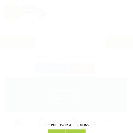
Les recettes
Cette recette a été partagée
0
fois !
0
0
FACEBOOK
GOOGLE
Rhum Arrangé
par Jean louis
3
3mois
Facile
JE CERTIFIE AVOIR PLUS DE 18 ANS