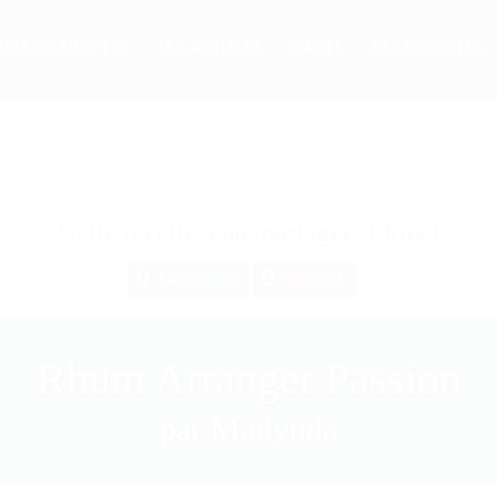
PRIT CHARRETTE
LES ASTUCES
CARTE
LES RECETTES
Cette recette a été partagée
0
fois !
0
0
FACEBOOK
GOOGLE
Rhum Arranger Passion
par Mailynda