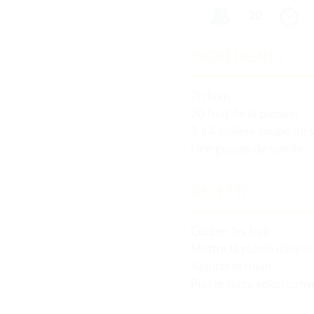
20
INGREDIENTS
2l rhum
20 fruit de la passion
3 à 4 cuillère soupe de 
Une gousse de vanille
RECETTE
Couper les fruit
Mettre la pulple dans l
Ajouter le rhum
Puis le sucre selon con