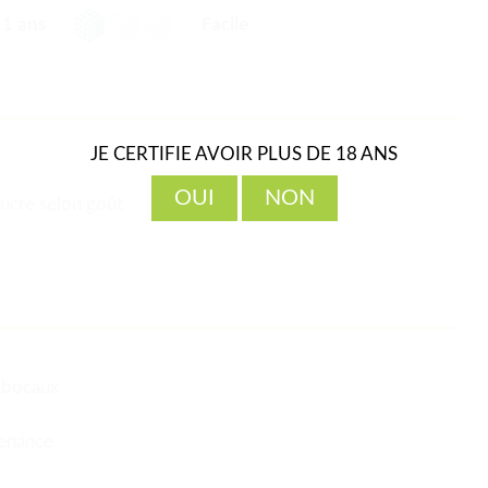
1 ans
Facile
JE CERTIFIE AVOIR PLUS DE 18 ANS
OUI
NON
sucre selon goût
e bocaux
venance