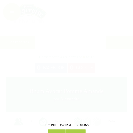
Les recettes
Cette recette a été partagée
0
fois !
0
0
FACEBOOK
GOOGLE
Rhum Avocat Pomme Amande
par Alexandre
5
5 minutes
Facile
JE CERTIFIE AVOIR PLUS DE 18 ANS