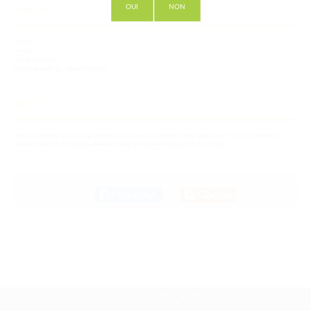
OUI
NON
INGREDIENTS
Rhum
Avocat
Jus de pomme
Arome amande ou extrait d'amande
RECETTE
Mixer au blender tous les ingrédients et déguster le rhum doit rester leger pour un accord parfait et
l'extrait d'amande 2 a 3 goute maximum pour juste le ressentir en fin de bouche
Pour laisser un commentaire identifiez-vous avec votre
compte social :
Facebook
ou
Google
L'ABUS D'ALCOOL EST DANGEREUX POUR LA SANTÉ, À CONSOMMER AVEC
MODÉRATION