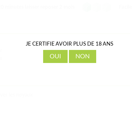
0 minutes laisser reposer 2 mois
Facile
JE CERTIFIE AVOIR PLUS DE 18 ANS
r
OUI
NON
e
ever les noyaux