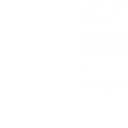
6
2
INGREDIENTS
1 litre de rhum charette
1 kg de bibasse bien mu
250 g de sirop pur cann
RECETTE
Laver les fruits puis enl