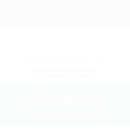
PRIT CHARRETTE
LES ASTUCES
CARTE
LES RECETTES
Cette recette a été partagée
0
fois !
0
0
FACEBOOK
GOOGLE
Rhum Bibasse
par Harry claude