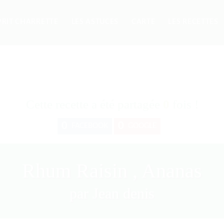
PRIT CHARRETTE
LES ASTUCES
CARTE
LES RECETTES
Cette recette a été partagée
0
fois !
0
0
FACEBOOK
GOOGLE
Rhum Raisin , Ananas
par Jean denis