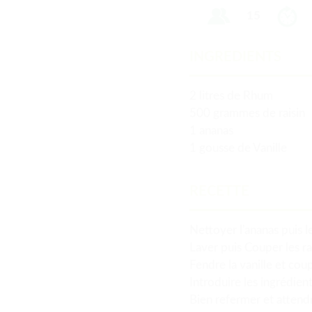
15
INGREDIENTS
2 litres de Rhum
500 grammes de raisin
1 ananas
1 gousse de Vanille
RECETTE
Nettoyer l'ananas puis le
Laver puis Couper les ra
Fendre la vanille et co
Introduire les ingrédie
Bien refermer et attend