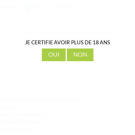
6 mois
Facile
JE CERTIFIE AVOIR PLUS DE 18 ANS
OUI
NON
 trancher à la verticale en petits cubes
isins en 2
uper en morceaux ee 3 cm
nts dans la bombonne
re pour déguster