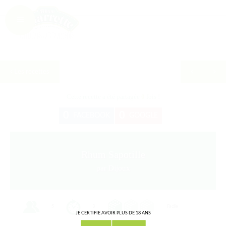
Les recettes
Cette recette a été partagée
0
fois !
0
0
FACEBOOK
GOOGLE
Rhum Sapotille
par Dijoux
5
3
Facile
JE CERTIFIE AVOIR PLUS DE 18 ANS