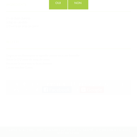
OUI
NON
INGREDIENTS
1 L de rhum charette
500gr de sapotille
1/2 verre de sirop de canne
RECETTE
Degosser et dénoyauter le sapotille mettre dans une bouteille
Verser le 1/2 verre de sirop de canne
Recouvrir le tout avec le rhum charette
Laisser macérer 3 mois
Pour laisser un commentaire identifiez-vous avec votre
compte social :
Facebook
ou
Google
L'ABUS D'ALCOOL EST DANGEREUX POUR LA SANTÉ, À CONSOMMER AVEC
MODÉRATION