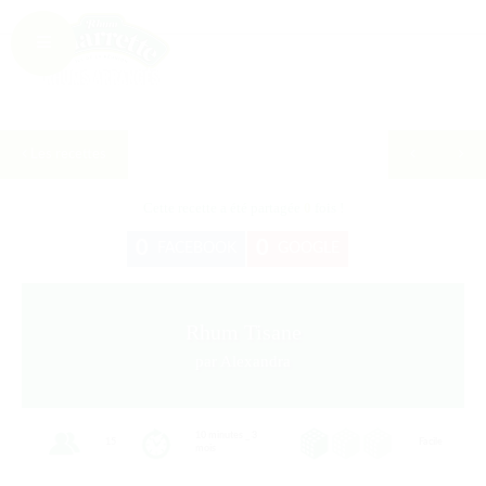
Les recettes
Cette recette a été partagée
0
fois !
0
0
FACEBOOK
GOOGLE
Rhum Tisane
par Alexandra
10 minutes _ 3
15
Facile
mois