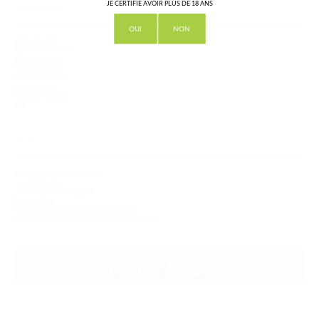
JE CERTIFIE AVOIR PLUS DE 18 ANS
INGREDIENTS
OUI
NON
2 litres de rhum
feuille de citronnelle
Feuille de liapana
Feuille de romarin
Feuille de cannelle
Feuille de l'anis
Feuille de verveine
Miel
RECETTE
Mettre le rhum dans le récipient
Lavez les feuilles
Les mettres dans le récipient
Ajoutez le miel
Bien refermer le secouer pour bien mélanger
Et le mettre dans un placard pendant 3 mois minimum
Pour laisser un commentaire identifiez-vous avec votre
compte social :
Facebook
ou
Google