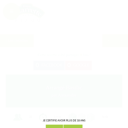
Les recettes
Cette recette a été partagée
0
fois !
0
0
FACEBOOK
GOOGLE
Arrangé Basilic
par Alexandre
20
3 mois
Facile
JE CERTIFIE AVOIR PLUS DE 18 ANS