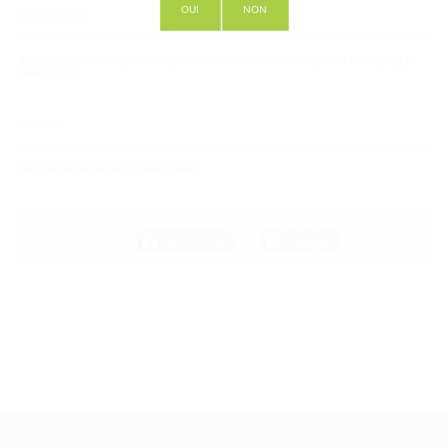
OUI
NON
INGREDIENTS
2,5l de rhum 2 beaux bouquet de basilic (si vous le cultivé mettre les fleur en plus des feuilles) 300g de
sucre de canne
RECETTE
Mettre le tout dans un bocal et laisser mariner
Pour laisser un commentaire identifiez-vous avec votre
compte social :
Facebook
ou
Google
L'ABUS D'ALCOOL EST DANGEREUX POUR LA SANTÉ, À CONSOMMER AVEC
MODÉRATION