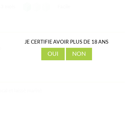
3 mois
Facile
JE CERTIFIE AVOIR PLUS DE 18 ANS
e
OUI
NON
ocal et laissé mariné