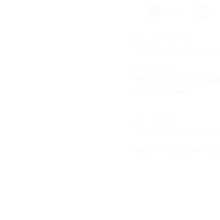
20
INGREDIENTS
2l de rhum
300gr de sucre de cann
1kg de bigarade
RECETTE
mettre le tout dans le b