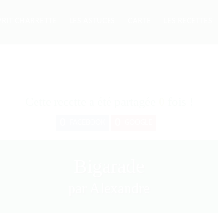
PRIT CHARRETTE
LES ASTUCES
CARTE
LES RECETTES
Cette recette a été partagée
0
fois !
0
0
FACEBOOK
GOOGLE
Bigarade
par Alexandre