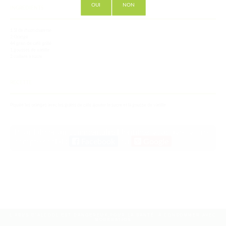
OUI
NON
INGREDIENTS
1.5l de rhum charette
2 Orange
44 grain de café grillé
1 gousses de vanille
2 cuillère a sucre
RECETTE
Piquée les oranges avec les grains de café ajouter le sucre et la gousse de vanille.
Pour laisser un commentaire identifiez-vous avec votre
compte social :
Facebook
ou
Google
L'ABUS D'ALCOOL EST DANGEREUX POUR LA SANTÉ, À CONSOMMER AVEC
MODÉRATION