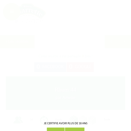
Les recettes
Cette recette a été partagée
0
fois !
0
0
FACEBOOK
GOOGLE
Rhum 44
par Amelie
14
2mois
Facile
JE CERTIFIE AVOIR PLUS DE 18 ANS